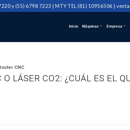
 7220
y
(55) 6798 7223
|
MTY TEL
(81) 10956506 |
vent
Inicio
Máquinas
Empresa
Router CNC
O LÁSER CO2: ¿CUÁL ES EL Q