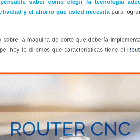
spensable saber cómo elegir la tecnología ade
tividad y el ahorro que usted necesita
para logra
so sobre la máquina de corte que debería implement
pe, hoy le diremos que características tiene el
Rou