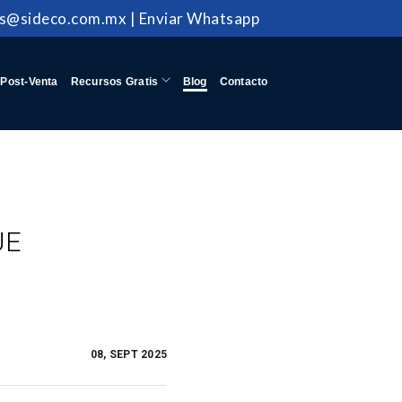
as@sideco.com.mx
|
Enviar Whatsapp
Post-Venta
Recursos Gratis
Blog
Contacto
UE
08, SEPT 2025