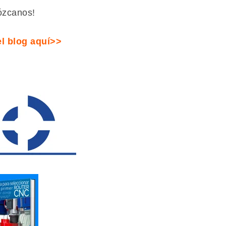
ózcanos!
l blog aquí>>