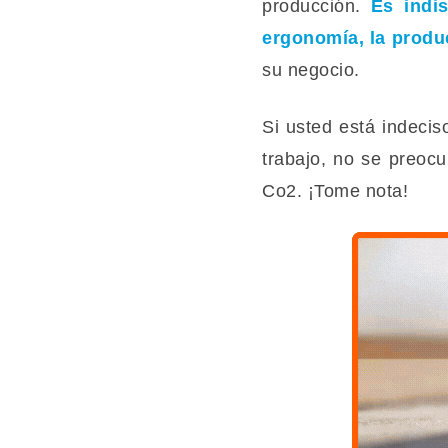
producción.
E
s indi
ergonomía, la produc
su negocio.
Si usted está indeci
trabajo, no se preocu
Co2. ¡Tome nota!