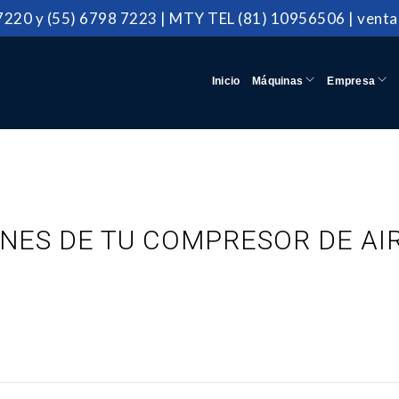
 7220
y
(55) 6798 7223
|
MTY TEL
(81) 10956506 |
vent
Inicio
Máquinas
Empresa
ONES DE TU COMPRESOR DE AI