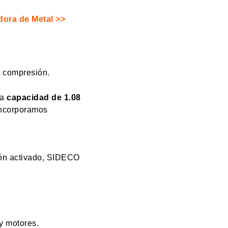
dora de Metal >>
e compresión.
na
capacidad de 1.08
incorporamos
bón activado, SIDECO
y motores.