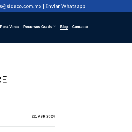
as@sideco.com.mx
|
Enviar Whatsapp
Post-Venta
Recursos Gratis
Blog
Contacto
RE
22, ABR 2024